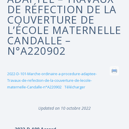
DE RÉFECTION DE LA
COUVERTURE DE
L’ÉCOLE MATERNELLE
CANDALLE –
N°A220902
2022-D-101-Marche-ordinaire-a-procedure-adaptee-
Travaux-de-refection-de-la-couverture-de-lecole-
maternelle-Candalle-n°A220902
Télécharger
Updated on 10 octobre 2022