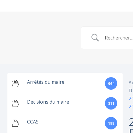
Arrêtés du maire
A
964
D
2
Décisions du maire
811
2
CCAS
199