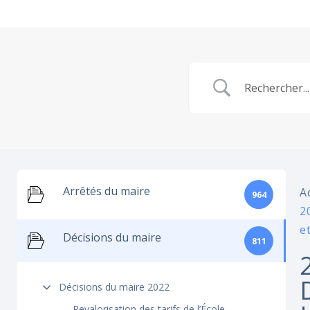
Arrêtés du maire
A
964
2
e
Décisions du maire
811
Décisions du maire 2022
Revalorisation des tarifs de l’École