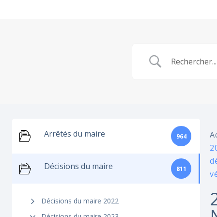
Arrêtés du maire
A
964
2
d
Décisions du maire
811
vé
Décisions du maire 2022
Décisions du maire 2023