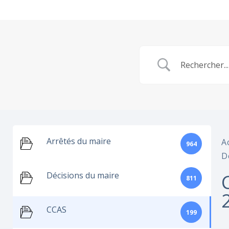
Arrêtés du maire
A
964
D
Décisions du maire
811
CCAS
199