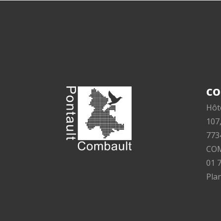
CO
Hôte
107
773
CO
01 
Plan