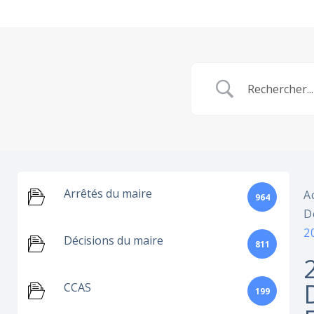
Arrêtés du maire
A
964
D
2
Décisions du maire
811
CCAS
199