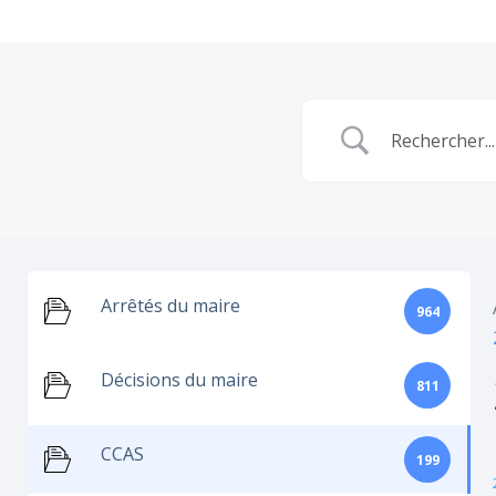
Arrêtés du maire
964
Décisions du maire
811
CCAS
199