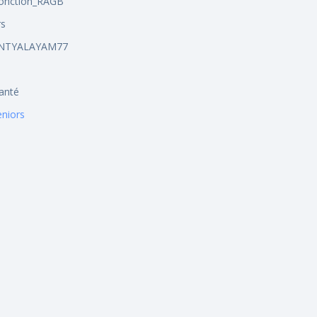
fonction_RAGB
rs
_NTYALAYAM77
anté
niors