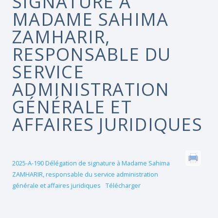
SIGNATURE À
MADAME SAHIMA
ZAMHARIR,
RESPONSABLE DU
SERVICE
ADMINISTRATION
GÉNÉRALE ET
AFFAIRES JURIDIQUES
2025-A-190 Délégation de signature à Madame Sahima
ZAMHARIR, responsable du service administration
générale et affaires juridiques
Télécharger