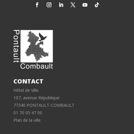
CONTACT
Hôtel de Ville
107, avenue République
77340 PONTAULT-COMBAULT
01 70 05 47 00
Plan de la ville