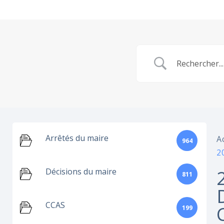
Arrêtés du maire
A
964
2
Décisions du maire
811
CCAS
199