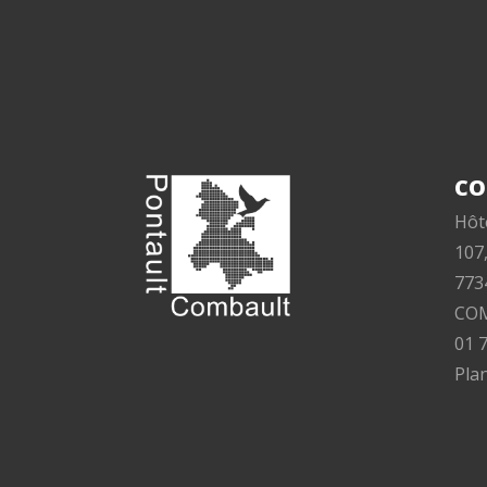
CO
Hôte
107
773
CO
01 
Plan