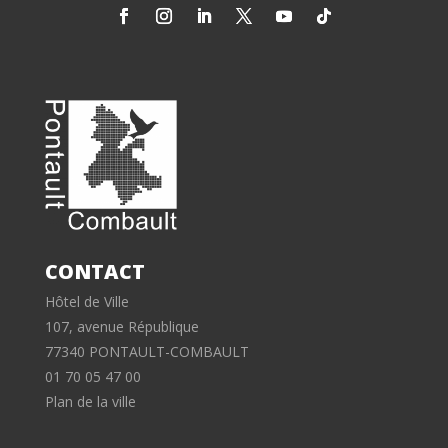
CONTACT
Hôtel de Ville
107, avenue République
77340 PONTAULT-COMBAULT
01 70 05 47 00
Plan de la ville