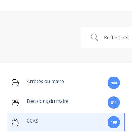
Arrêtés du maire
964
Décisions du maire
811
CCAS
199