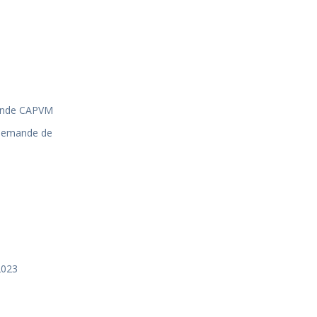
ande CAPVM
 demande de
2023