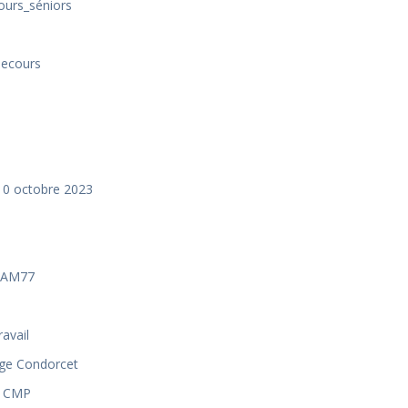
urs_séniors
secours
 10 octobre 2023
CPAM77
s
avail
ège Condorcet
e CMP