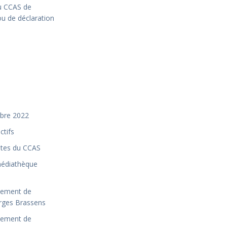
u CCAS de
u de déclaration
mbre 2022
ctifs
ntes du CCAS
médiathèque
glement de
rges Brassens
glement de