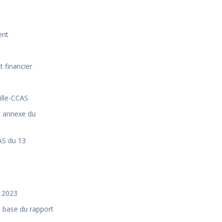
ent
 financier
ille-CCAS
t annexe du
AS du 13
r 2023
a base du rapport